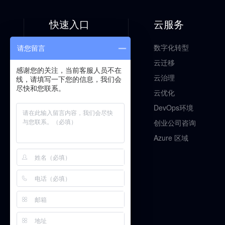
快速入口
云服务
关于我们
数字化转型
请您留言
加入我们
云迁移
感谢您的关注，当前客服人员不在
联系我们
云治理
线，请填写一下您的信息，我们会
尽快和您联系。
云计算动态
云优化
DevOps环境
创业公司咨询
Azure 区域