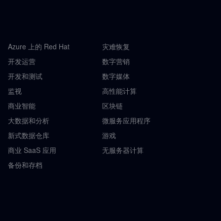
Azure 上的 Red Hat
灾难恢复
开发运营
数字营销
开发和测试
数字媒体
监视
高性能计算
商业智能
区块链
大数据和分析
微服务应用程序
新式数据仓库
游戏
商业 SaaS 应用
无服务器计算
备份和存档