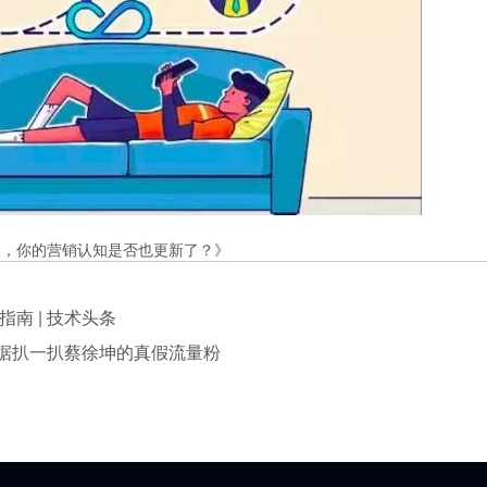
级，你的营销认知是否也更新了？》
南 | 技术头条
大数据扒一扒蔡徐坤的真假流量粉