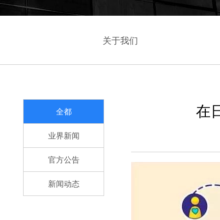
关于我们
在
全都
业界新闻
官方公告
新闻动态